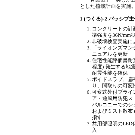
とした植栽計画を実施
1 (つくる)-2 パッ
コンクリートの計
準強度を36N/mm
非破壊検査実施に
「ライオンズマン
ニュアルを更新
住宅性能評価書耐
程度) 発生する地
耐震性能を確保
ボイドスラブ、扁
り、間取りの可変
可変式外付ブライン
ア・通風用防犯スト
バルコニーでのシ
およびミスト散布 
指す
共用部照明のLE
入