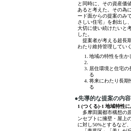
と同時に、その資産価
あると考えた。その為
ード面からの提案のみ
さしい住宅」を創出し
大切に使い続けたいと
した。
提案者が考える超長期
わたり維持管理してい
地域の特性を生か
居住環境と住宅の
る
将来にわたり長期
る
●先導的な提案の内
1 (つくる)-1 地域特
多摩田園都市構想の原
ンセプトに擁壁・屋上の
に対し50%とするなど
「青葉区」「美しが丘」