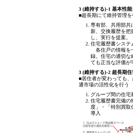
3 (維持する)-1 基
■超長期にて維持管理を
専有部、共用部共
新、交換履歴を把
し、実行を提案。
住宅履歴書システ
各住戸の情報を一
録。住宅の適切な
ても正当な評価が
3 (維持する)-2 超
■居住者が変わっても
通市場の活性化を行う
グループ間の住宅
住宅履歴書完備の
度」・「特別買取
導入