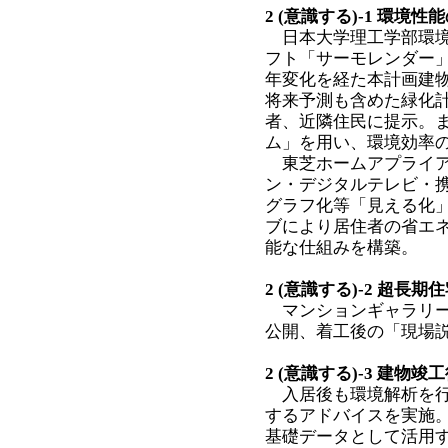
2 (意識する)-1 環
日本大学理工学部環境
フト「サーモレンダー
年変化を経た本計画建
将来予測も含めた緑化
者、近隣住民に提示。
ム」を用い、環境効率
東芝ホームアプライア
ン・デジタルテレビ・携
グラフ化等「見える化
ブにより居住者の省エ
能な仕組みを構築。
2 (意識する)-2 超
マンションギャラリー
公開、着工後の「現場
2 (意識する)-3 建
入居後も環境解析を行
するアドバイスを実施
基礎データとして活用