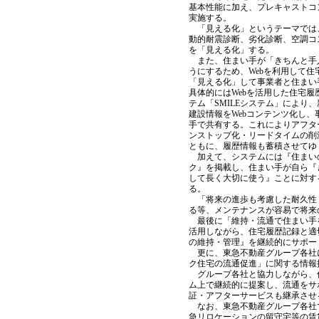
基本性能に加え、プレキャストコ
実施する。
「見える化」というテーマでは
動的耐震診断、劣化診断、空調コ
を「見える化」する。
また、住まい手が「きちんと手
うにするため、Webを利用して住
「見える化」して事業者と住まい
具体的にはWebを活用した住宅履
テム「SMILEシステム」により
建設情報をWebコンテンツ化し、
手で共有する。これによりアフタ
ンストップ化・リードタイムの削
ともに、履歴情報も蓄積させてゆ
加えて、システムには『住まい
ク』を掲載し、住まい手が自ら『
して長く大切に使う』ことに対す
る。
「将来の進歩も考慮した耐久性
る等、メンテナンスが容易で将来
最後に「維持・流通で住まい手を
活用しながら、住宅履歴記録と適
の維持・管理』を継続的にサポー
更に、東急不動産グループ各社
ク住宅の流通促進」に関する情報
グループ各社と協力しながら、住
ム上で継続的に提案し、流通をサ
証・アフターサービスも継承させ
なお、東急不動産グループ各社
急リロケーションの留守宅等の賃