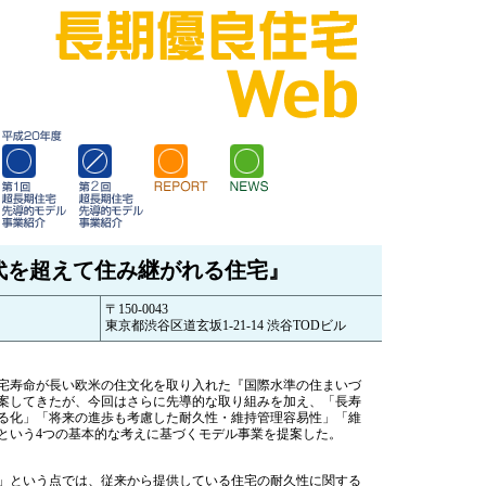
代を超えて住み継がれる住宅』
〒150-0043
東京都渋谷区道玄坂1-21-14 渋谷TODビル
宅寿命が長い欧米の住文化を取り入れた『国際水準の住まいづ
案してきたが、今回はさらに先導的な取り組みを加え、「長寿
る化」「将来の進歩も考慮した耐久性・維持管理容易性」「維
という4つの基本的な考えに基づくモデル事業を提案した。
」という点では、従来から提供している住宅の耐久性に関する