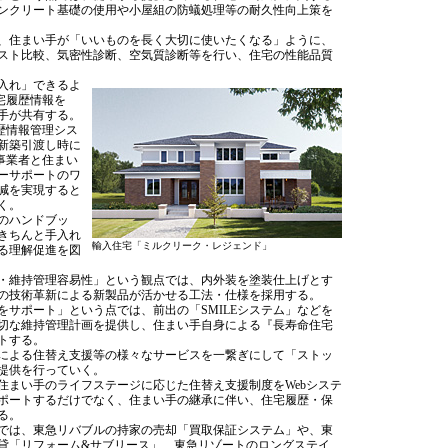
ンクリート基礎の使用や小屋組の防蟻処理等の耐久性向上策を
、住まい手が「いいものを長く大切に使いたくなる」ように、
スト比較、気密性診断、空気質診断等を行い、住宅の性能品質
入れ」できるよ
宅履歴情報を
手が共有する。
歴情報管理シス
、新築引渡し時に
事業者と住まい
ーサポートのワ
減を実現すると
く。
のハンドブッ
きちんと手入れ
輸入住宅「ミルクリーク・レジェンド」
る理解促進を図
・維持管理容易性」という観点では、内外装を塗装仕上げとす
の技術革新による新製品が活かせる工法・仕様を採用する。
サポート」という点では、前出の「SMILEシステム」などを
切な維持管理計画を提供し、住まい手自身による『長寿命住宅
トする。
による住替え支援等の様々なサービスを一繋ぎにして「ストッ
提供を行っていく。
まい手のライフステージに応じた住替え支援制度をWebシステ
ポートするだけでなく、住まい手の継承に伴い、住宅履歴・保
る。
では、東急リバブルの持家の売却「買取保証システム」や、東
貸「リフォーム&サブリース」、東急リゾートのロングステイ